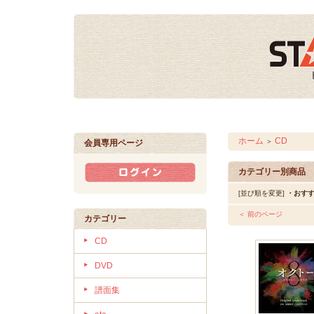
ホーム
CD
＞
会員専用ページ
カテゴリー別商品
[並び順を変更]
・おす
＜ 前のページ
カテゴリー
CD
DVD
譜面集