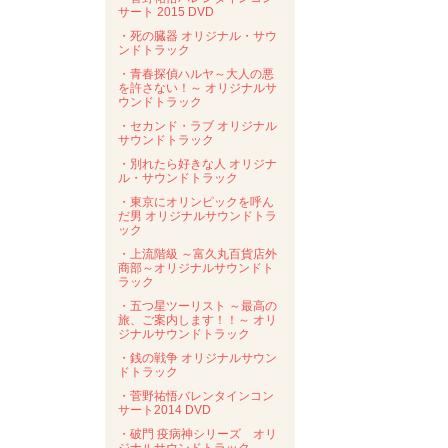
サート 2015 DVD
・死の臓器 オリジナル・サウ
ンドトラック
・青春探偵ハルヤ～大人の悪
を許さない！～ オリジナルサ
ウンドトラック
・セカンド・ラブ オリジナル
サウンドトラック
・別れたら好きな人 オリジナ
ル・サウンドトラック
・東京にオリンピックを呼ん
だ男 オリジナルサウンドトラ
ック
・上流階級 ～富久丸百貨店外
商部～オリジナルサウンドト
ラック
・五つ星ツーリスト ～最高の
旅、ご案内します！！～ オリ
ジナルサウンドトラック
・銭の戦争 オリジナルサウン
ドトラック
・菅野祐悟バレンタインコン
サート2014 DVD
・破門 疫病神シリーズ オリ