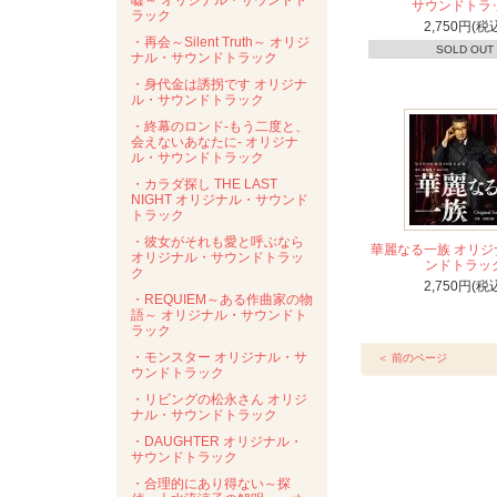
嘘～ オリジナル・サウンドト
サウンドトラ
ラック
2,750円(税
・再会～Silent Truth～ オリジ
SOLD OUT
ナル・サウンドトラック
・身代金は誘拐です オリジナ
ル・サウンドトラック
・終幕のロンド-もう二度と、
会えないあなたに- オリジナ
ル・サウンドトラック
・カラダ探し THE LAST
NIGHT オリジナル・サウンド
トラック
・彼女がそれも愛と呼ぶなら
華麗なる一族 オリジ
オリジナル・サウンドトラッ
ンドトラッ
ク
2,750円(税
・REQUIEM～ある作曲家の物
語～ オリジナル・サウンドト
ラック
・モンスター オリジナル・サ
＜ 前のページ
ウンドトラック
・リビングの松永さん オリジ
ナル・サウンドトラック
・DAUGHTER オリジナル・
サウンドトラック
・合理的にあり得ない～探