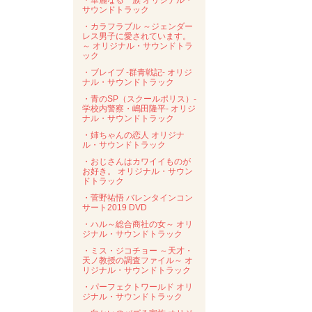
・華麗なる一族 オリジナル・
サウンドトラック
・カラフラブル ～ジェンダー
レス男子に愛されています。
～ オリジナル・サウンドトラ
ック
・ブレイブ -群青戦記- オリジ
ナル・サウンドトラック
・青のSP（スクールポリス）-
学校内警察・嶋田隆平- オリジ
ナル・サウンドトラック
・姉ちゃんの恋人 オリジナ
ル・サウンドトラック
・おじさんはカワイイものが
お好き。 オリジナル・サウン
ドトラック
・菅野祐悟 バレンタインコン
サート2019 DVD
・ハル～総合商社の女～ オリ
ジナル・サウンドトラック
・ミス・ジコチョー ～天才・
天ノ教授の調査ファイル～ オ
リジナル・サウンドトラック
・パーフェクトワールド オリ
ジナル・サウンドトラック