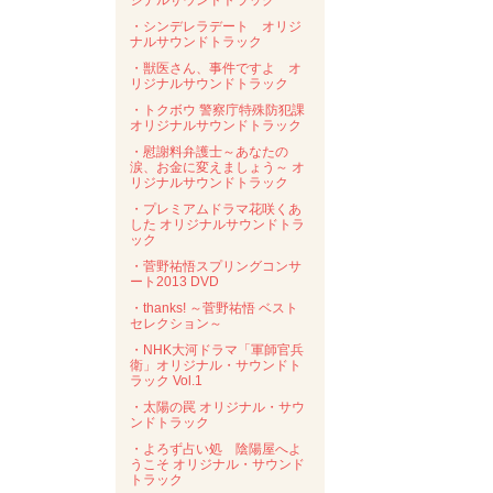
ジナルサウンドトラック
・シンデレラデート オリジ
ナルサウンドトラック
・獣医さん、事件ですよ オ
リジナルサウンドトラック
・トクボウ 警察庁特殊防犯課
オリジナルサウンドトラック
・慰謝料弁護士～あなたの
涙、お金に変えましょう～ オ
リジナルサウンドトラック
・プレミアムドラマ花咲くあ
した オリジナルサウンドトラ
ック
・菅野祐悟スプリングコンサ
ート2013 DVD
・thanks! ～菅野祐悟 ベスト
セレクション～
・NHK大河ドラマ「軍師官兵
衛」オリジナル・サウンドト
ラック Vol.1
・太陽の罠 オリジナル・サウ
ンドトラック
・よろず占い処 陰陽屋へよ
うこそ オリジナル・サウンド
トラック