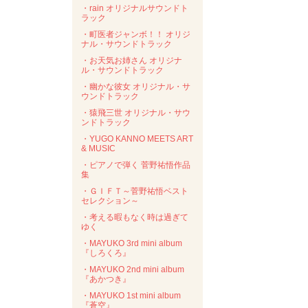
・rain オリジナルサウンドト
ラック
・町医者ジャンボ！！ オリジ
ナル・サウンドトラック
・お天気お姉さん オリジナ
ル・サウンドトラック
・幽かな彼女 オリジナル・サ
ウンドトラック
・猿飛三世 オリジナル・サウ
ンドトラック
・YUGO KANNO MEETS ART
& MUSIC
・ピアノで弾く 菅野祐悟作品
集
・ＧＩＦＴ～菅野祐悟ベスト
セレクション～
・考える暇もなく時は過ぎて
ゆく
・MAYUKO 3rd mini album
『しろくろ』
・MAYUKO 2nd mini album
『あかつき』
・MAYUKO 1st mini album
『蒼空』