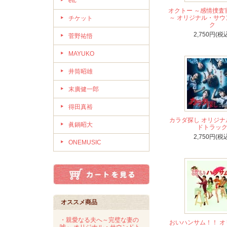
etc
オクトー ～感情捜査
～ オリジナル・サウ
チケット
ク
2,750円(税
菅野祐悟
MAYUKO
井筒昭雄
末廣健一郎
得田真裕
カラダ探し オリジナ
眞鍋昭大
ドトラッ
2,750円(税
ONEMUSIC
オススメ商品
・親愛なる夫へ～完璧な妻の
おいハンサム！！ オ