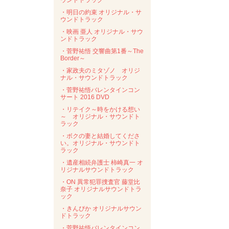
ウンドトラック
・明日の約束 オリジナル・サ
ウンドトラック
・映画 亜人 オリジナル・サウ
ンドトラック
・菅野祐悟 交響曲第1番～The
Border～
・家政夫のミタゾノ オリジ
ナル・サウンドトラック
・菅野祐悟バレンタインコン
サート 2016 DVD
・リテイク～時をかける想い
～ オリジナル・サウンドト
ラック
・ボクの妻と結婚してくださ
い。オリジナル・サウンドト
ラック
・遺産相続弁護士 柿崎真一 オ
リジナルサウンドトラック
・ON 異常犯罪捜査官 藤堂比
奈子 オリジナルサウンドトラ
ック
・きんぴか オリジナルサウン
ドトラック
・菅野祐悟バレンタインコン