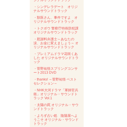
ジナルサウンドトラック
・シンデレラデート オリジ
ナルサウンドトラック
・獣医さん、事件ですよ オ
リジナルサウンドトラック
・トクボウ 警察庁特殊防犯課
オリジナルサウンドトラック
・慰謝料弁護士～あなたの
涙、お金に変えましょう～ オ
リジナルサウンドトラック
・プレミアムドラマ花咲くあ
した オリジナルサウンドトラ
ック
・菅野祐悟スプリングコンサ
ート2013 DVD
・thanks! ～菅野祐悟 ベスト
セレクション～
・NHK大河ドラマ「軍師官兵
衛」オリジナル・サウンドト
ラック Vol.1
・太陽の罠 オリジナル・サウ
ンドトラック
・よろず占い処 陰陽屋へよ
うこそ オリジナル・サウンド
トラック