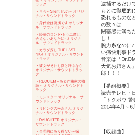
嘘～ オリジナル・サウンドト
逮捕するだけ
ラック
もとに徹底的
・再会～Silent Truth～ オリジ
ナル・サウンドトラック
恐れるものな
・身代金は誘拐です オリジナ
の数々は
ル・サウンドトラック
閉塞感に満ち
・終幕のロンド-もう二度と、
し！
会えないあなたに- オリジナ
ル・サウンドトラック
脱力系なのに
・カラダ探し THE LAST
い痛快刑事ド
NIGHT オリジナル・サウンド
トラック
音楽は「Dr.
天気お姉さん
・彼女がそれも愛と呼ぶなら
オリジナル・サウンドトラッ
郎！！！
ク
・REQUIEM～ある作曲家の物
【番組概要】
語～ オリジナル・サウンドト
ラック
読売テレビ・
・モンスター オリジナル・サ
「トクボウ 
ウンドトラック
2014年4月～
・リビングの松永さん オリジ
ナル・サウンドトラック
・DAUGHTER オリジナル・
サウンドトラック
【収録曲】
・合理的にあり得ない～探