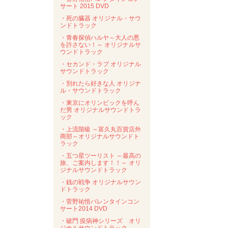
サート 2015 DVD
・死の臓器 オリジナル・サウ
ンドトラック
・青春探偵ハルヤ～大人の悪
を許さない！～ オリジナルサ
ウンドトラック
・セカンド・ラブ オリジナル
サウンドトラック
・別れたら好きな人 オリジナ
ル・サウンドトラック
・東京にオリンピックを呼ん
だ男 オリジナルサウンドトラ
ック
・上流階級 ～富久丸百貨店外
商部～オリジナルサウンドト
ラック
・五つ星ツーリスト ～最高の
旅、ご案内します！！～ オリ
ジナルサウンドトラック
・銭の戦争 オリジナルサウン
ドトラック
・菅野祐悟バレンタインコン
サート2014 DVD
・破門 疫病神シリーズ オリ