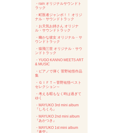
・rain オリジナルサウンドト
ラック
・町医者ジャンボ！！ オリジ
ナル・サウンドトラック
・お天気お姉さん オリジナ
ル・サウンドトラック
・幽かな彼女 オリジナル・サ
ウンドトラック
・猿飛三世 オリジナル・サウ
ンドトラック
・YUGO KANNO MEETS ART
& MUSIC
・ピアノで弾く 菅野祐悟作品
集
・ＧＩＦＴ～菅野祐悟ベスト
セレクション～
・考える暇もなく時は過ぎて
ゆく
・MAYUKO 3rd mini album
『しろくろ』
・MAYUKO 2nd mini album
『あかつき』
・MAYUKO 1st mini album
『蒼空』