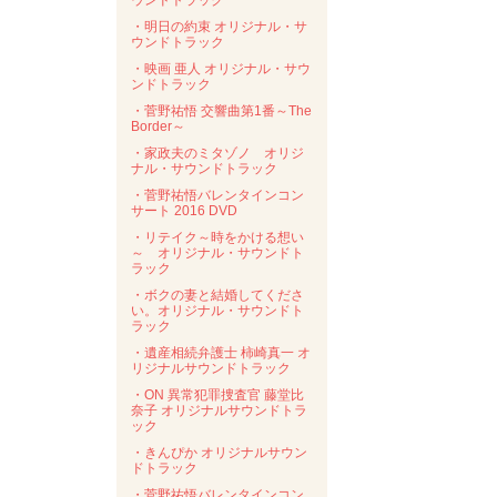
ウンドトラック
・明日の約束 オリジナル・サ
ウンドトラック
・映画 亜人 オリジナル・サウ
ンドトラック
・菅野祐悟 交響曲第1番～The
Border～
・家政夫のミタゾノ オリジ
ナル・サウンドトラック
・菅野祐悟バレンタインコン
サート 2016 DVD
・リテイク～時をかける想い
～ オリジナル・サウンドト
ラック
・ボクの妻と結婚してくださ
い。オリジナル・サウンドト
ラック
・遺産相続弁護士 柿崎真一 オ
リジナルサウンドトラック
・ON 異常犯罪捜査官 藤堂比
奈子 オリジナルサウンドトラ
ック
・きんぴか オリジナルサウン
ドトラック
・菅野祐悟バレンタインコン