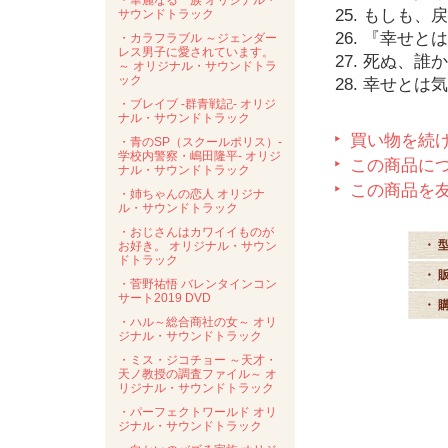
・華麗なる一族 オリジナル・
25. もしも
サウンドトラック
26. 『幸せ
・カラフラブル ～ジェンダー
レス男子に愛されています。
27. 死ぬ、誰
～ オリジナル・サウンドトラ
ック
28. 幸せとは
・ブレイブ -群青戦記- オリジ
ナル・サウンドトラック
買い物を続
・青のSP（スクールポリス）-
学校内警察・嶋田隆平- オリジ
この商品に
ナル・サウンドトラック
この商品を
・姉ちゃんの恋人 オリジナ
ル・サウンドトラック
・おじさんはカワイイものが
・ 
お好き。 オリジナル・サウン
ドトラック
・ 
・菅野祐悟 バレンタインコン
サート2019 DVD
・ 
・ハル～総合商社の女～ オリ
ジナル・サウンドトラック
・ミス・ジコチョー ～天才・
天ノ教授の調査ファイル～ オ
リジナル・サウンドトラック
・パーフェクトワールド オリ
ジナル・サウンドトラック