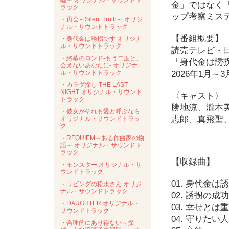
嘘～ オリジナル・サウンドト
金」ではなく
ラック
ップ考察ミス
・再会～Silent Truth～ オリジ
ナル・サウンドトラック
【番組概要】
・身代金は誘拐です オリジナ
ル・サウンドトラック
読売テレビ・
・終幕のロンド-もう二度と、
「身代金は誘
会えないあなたに- オリジナ
ル・サウンドトラック
2026年1月～
・カラダ探し THE LAST
NIGHT オリジナル・サウンド
〈キャスト〉
トラック
勝地涼、瀧本
・彼女がそれも愛と呼ぶなら
志郎、真飛聖
オリジナル・サウンドトラッ
ク
・REQUIEM～ある作曲家の物
語～ オリジナル・サウンドト
ラック
【収録曲】
・モンスター オリジナル・サ
ウンドトラック
01. 身代金は
・リビングの松永さん オリジ
ナル・サウンドトラック
02. 誘拐の
・DAUGHTER オリジナル・
03. 幸せとは
サウンドトラック
04. 守りた
・合理的にあり得ない～探