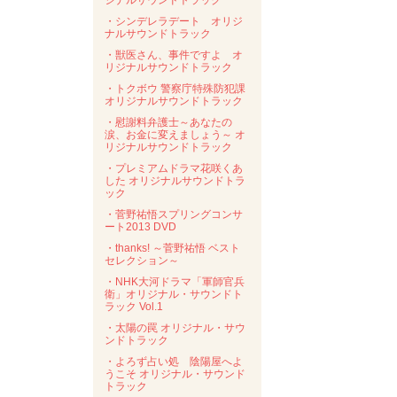
ジナルサウンドトラック
・シンデレラデート オリジ
ナルサウンドトラック
・獣医さん、事件ですよ オ
リジナルサウンドトラック
・トクボウ 警察庁特殊防犯課
オリジナルサウンドトラック
・慰謝料弁護士～あなたの
涙、お金に変えましょう～ オ
リジナルサウンドトラック
・プレミアムドラマ花咲くあ
した オリジナルサウンドトラ
ック
・菅野祐悟スプリングコンサ
ート2013 DVD
・thanks! ～菅野祐悟 ベスト
セレクション～
・NHK大河ドラマ「軍師官兵
衛」オリジナル・サウンドト
ラック Vol.1
・太陽の罠 オリジナル・サウ
ンドトラック
・よろず占い処 陰陽屋へよ
うこそ オリジナル・サウンド
トラック