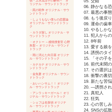
05. 交錯
偵・上水流涼子の解明～ オ
リジナル・サウンドトラック
06. 静かなる
・罠の戦争 オリジナル・サウ
07. 最悪の事態
ンドトラック
08. もう後
・しょうもない僕らの恋愛論
オリジナル・サウンドトラッ
09. 運命の歯車
ク
10. やるしか
・カラダ探し オリジナル・サ
11. 犯人から
ウンドトラック
12. 8年前
・オクトー ～感情捜査官 心野
朱梨～ オリジナル・サウンド
13. 愛する娘
トラック
14. 誘拐の
・雨に消えた向日葵 オリジナ
15. 「その
ル・サウンドトラック
16. 前代未聞
・カナカナ オリジナル・サウ
ンドトラック
17. その選
・金魚妻 オリジナル・サウン
18. 衝撃の裏
ドトラック
19. 新たな苦悩
・おいハンサム！！ オリジナ
20. ―誘拐
ル・サウンドトラック
21. 真犯人
・アンラッキーガール！ オリ
ジナル・サウンドトラック
22. 狂気
・シェフは名探偵 オリジナ
23. 心の苦しみ
ル・サウンドトラック
24. SNSの拡散