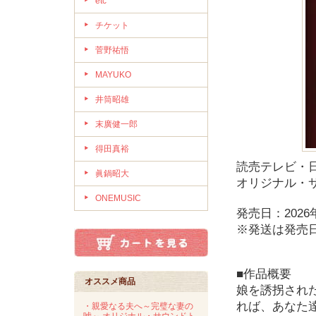
etc
チケット
菅野祐悟
MAYUKO
井筒昭雄
末廣健一郎
得田真裕
読売テレビ・
眞鍋昭大
オリジナル・
ONEMUSIC
発売日：2026
※発送は発売
■作品概要
オススメ商品
娘を誘拐され
れば、あなた
・親愛なる夫へ～完璧な妻の