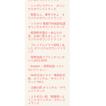
ジナルサウンドトラック
・シンデレラデート オリジ
ナルサウンドトラック
・獣医さん、事件ですよ オ
リジナルサウンドトラック
・トクボウ 警察庁特殊防犯課
オリジナルサウンドトラック
・慰謝料弁護士～あなたの
涙、お金に変えましょう～ オ
リジナルサウンドトラック
・プレミアムドラマ花咲くあ
した オリジナルサウンドトラ
ック
・菅野祐悟スプリングコンサ
ート2013 DVD
・thanks! ～菅野祐悟 ベスト
セレクション～
・NHK大河ドラマ「軍師官兵
衛」オリジナル・サウンドト
ラック Vol.1
・太陽の罠 オリジナル・サウ
ンドトラック
・よろず占い処 陰陽屋へよ
うこそ オリジナル・サウンド
トラック