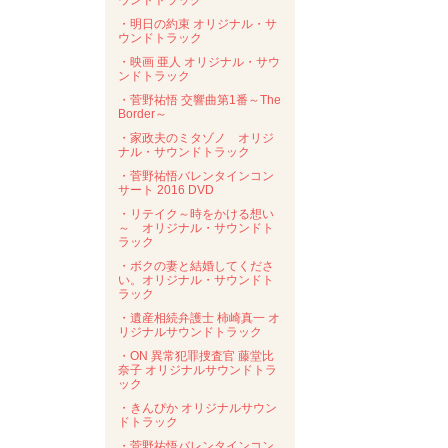
ウンドトラック
・明日の約束 オリジナル・サ
ウンドトラック
・映画 亜人 オリジナル・サウ
ンドトラック
・菅野祐悟 交響曲第1番～The
Border～
・家政夫のミタゾノ オリジ
ナル・サウンドトラック
・菅野祐悟バレンタインコン
サート 2016 DVD
・リテイク～時をかける想い
～ オリジナル・サウンドト
ラック
・ボクの妻と結婚してくださ
い。オリジナル・サウンドト
ラック
・遺産相続弁護士 柿崎真一 オ
リジナルサウンドトラック
・ON 異常犯罪捜査官 藤堂比
奈子 オリジナルサウンドトラ
ック
・きんぴか オリジナルサウン
ドトラック
・菅野祐悟バレンタインコン