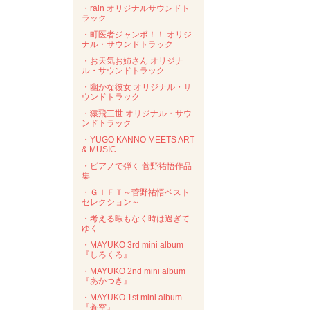
・rain オリジナルサウンドト
ラック
・町医者ジャンボ！！ オリジ
ナル・サウンドトラック
・お天気お姉さん オリジナ
ル・サウンドトラック
・幽かな彼女 オリジナル・サ
ウンドトラック
・猿飛三世 オリジナル・サウ
ンドトラック
・YUGO KANNO MEETS ART
& MUSIC
・ピアノで弾く 菅野祐悟作品
集
・ＧＩＦＴ～菅野祐悟ベスト
セレクション～
・考える暇もなく時は過ぎて
ゆく
・MAYUKO 3rd mini album
『しろくろ』
・MAYUKO 2nd mini album
『あかつき』
・MAYUKO 1st mini album
『蒼空』