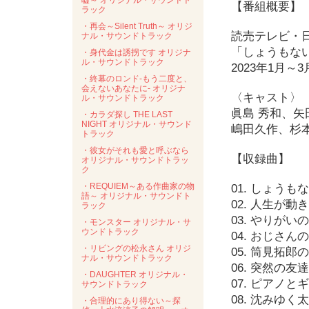
嘘～ オリジナル・サウンドト
【番組概要】
ラック
・再会～Silent Truth～ オリジ
読売テレビ・
ナル・サウンドトラック
「しょうもな
・身代金は誘拐です オリジナ
ル・サウンドトラック
2023年1月～
・終幕のロンド-もう二度と、
会えないあなたに- オリジナ
〈キャスト〉
ル・サウンドトラック
眞島 秀和、矢
・カラダ探し THE LAST
NIGHT オリジナル・サウンド
嶋田久作、杉
トラック
・彼女がそれも愛と呼ぶなら
【収録曲】
オリジナル・サウンドトラッ
ク
・REQUIEM～ある作曲家の物
01. しょう
語～ オリジナル・サウンドト
02. 人生が動
ラック
03. やりがい
・モンスター オリジナル・サ
ウンドトラック
04. おじさ
・リビングの松永さん オリジ
05. 筒見拓郎
ナル・サウンドトラック
06. 突然の友
・DAUGHTER オリジナル・
07. ピアノ
サウンドトラック
08. 沈みゆく
・合理的にあり得ない～探