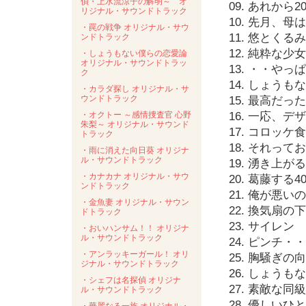
偵・上水流涼子の解明～ オ
09. あれから2
リジナル・サウンドトラック
10. 先月、
・罠の戦争 オリジナル・サウ
11. 悠とくる
ンドトラック
12. 純粋な少女
・しょうもない僕らの恋愛論
オリジナル・サウンドトラッ
13. ・・や
ク
14. しょう
・カラダ探し オリジナル・サ
ウンドトラック
15. 最高だ
・オクトー ～感情捜査官 心野
16. 一応、デ
朱梨～ オリジナル・サウンド
17. コロッケ
トラック
18. それっ
・雨に消えた向日葵 オリジナ
ル・サウンドトラック
19. 湧き上が
・カナカナ オリジナル・サウ
20. 葛藤する
ンドトラック
21. 俺が悪い
・金魚妻 オリジナル・サウン
22. 換気扇の
ドトラック
23. サイレン
・おいハンサム！！ オリジナ
ル・サウンドトラック
24. ピンチ・
・アンラッキーガール！ オリ
25. 胸騒ぎの
ジナル・サウンドトラック
26. しょう
・シェフは名探偵 オリジナ
27. 素敵な同
ル・サウンドトラック
28. 優しい