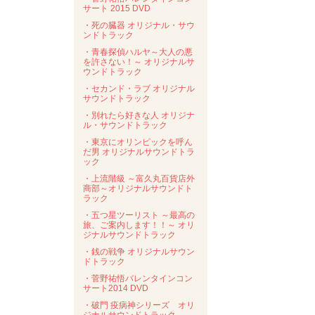
サート 2015 DVD
・死の臓器 オリジナル・サウ
ンドトラック
・青春探偵ハルヤ～大人の悪
を許さない！～ オリジナルサ
ウンドトラック
・セカンド・ラブ オリジナル
サウンドトラック
・別れたら好きな人 オリジナ
ル・サウンドトラック
・東京にオリンピックを呼ん
だ男 オリジナルサウンドトラ
ック
・上流階級 ～富久丸百貨店外
商部～オリジナルサウンドト
ラック
・五つ星ツーリスト ～最高の
旅、ご案内します！！～ オリ
ジナルサウンドトラック
・銭の戦争 オリジナルサウン
ドトラック
・菅野祐悟バレンタインコン
サート2014 DVD
・破門 疫病神シリーズ オリ