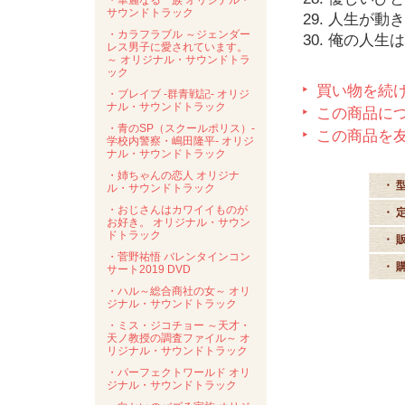
・華麗なる一族 オリジナル・
サウンドトラック
29. 人生が
・カラフラブル ～ジェンダー
30. 俺の人
レス男子に愛されています。
～ オリジナル・サウンドトラ
ック
買い物を続
・ブレイブ -群青戦記- オリジ
ナル・サウンドトラック
この商品に
・青のSP（スクールポリス）-
この商品を
学校内警察・嶋田隆平- オリジ
ナル・サウンドトラック
・姉ちゃんの恋人 オリジナ
・ 
ル・サウンドトラック
・おじさんはカワイイものが
・ 
お好き。 オリジナル・サウン
ドトラック
・ 
・菅野祐悟 バレンタインコン
・ 
サート2019 DVD
・ハル～総合商社の女～ オリ
ジナル・サウンドトラック
・ミス・ジコチョー ～天才・
天ノ教授の調査ファイル～ オ
リジナル・サウンドトラック
・パーフェクトワールド オリ
ジナル・サウンドトラック