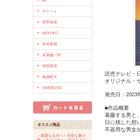
etc
チケット
菅野祐悟
MAYUKO
井筒昭雄
末廣健一郎
得田真裕
読売テレビ・
眞鍋昭大
オリジナル・
ONEMUSIC
発売日：2023
■作品概要
葛藤する男と
日に残した想
オススメ商品
不器用な男女が
・親愛なる夫へ～完璧な妻の