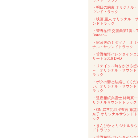
ウンドトラック
・明日の約束 オリジナル・
ウンドトラック
・映画 亜人 オリジナル・
ンドトラック
・菅野祐悟 交響曲第1番～T
Border～
・家政夫のミタゾノ オリ
ナル・サウンドトラック
・菅野祐悟バレンタインコ
サート 2016 DVD
・リテイク～時をかける想
～ オリジナル・サウンド
ラック
・ボクの妻と結婚してくだ
い。オリジナル・サウンド
ラック
・遺産相続弁護士 柿崎真一
リジナルサウンドトラック
・ON 異常犯罪捜査官 藤堂
奈子 オリジナルサウンドト
ック
・きんぴか オリジナルサウ
ドトラック
・菅野祐悟バレンタインコ