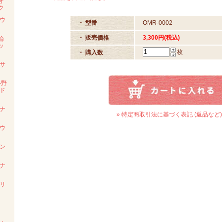
オ
ク
ウ
・ 型番
OMR-0002
・ 販売価格
3,300円(税込)
論
ッ
枚
・ 購入数
サ
心野
ド
ナ
» 特定商取引法に基づく表記 (返品など)
ウ
ン
ナ
リ