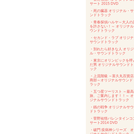
サート 2015 DVD
・死の臓器 オリジナル・サ
ンドトラック
・青春探偵ハルヤ～大人の
を許さない！～ オリジナル
ウンドトラック
・セカンド・ラブ オリジナ
サウンドトラック
・別れたら好きな人 オリジ
ル・サウンドトラック
・東京にオリンピックを呼
だ男 オリジナルサウンドト
ック
・上流階級 ～富久丸百貨店
商部～オリジナルサウンド
ラック
・五つ星ツーリスト ～最高
旅、ご案内します！！～ オ
ジナルサウンドトラック
・銭の戦争 オリジナルサウ
ドトラック
・菅野祐悟バレンタインコ
サート2014 DVD
・破門 疫病神シリーズ オ