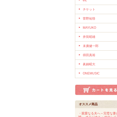
etc
チケット
菅野祐悟
MAYUKO
井筒昭雄
末廣健一郎
得田真裕
眞鍋昭大
ONEMUSIC
オススメ商品
・親愛なる夫へ～完璧な妻