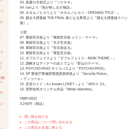
ト
03. 真夏の方程式より『ソナチネ』
04. rainより『雨が映し出す物語』
リジ
05. ホタルノヒカリより『ホタルノヒカリ－OPENING TITLE－』
06. 踊る大捜査線 THE FINAL 新たなる希望より『踊る大捜査線スペ
ナ
塞）』
２部
と、
ナ
07. 軍師官兵衛より『軍師官兵衛 メイン・テーマ』
08. 軍師官兵衛より『天才官兵衛』
09. 軍師官兵衛より『官兵衛走る』
ンド
10. 軍師官兵衛より『軍監官兵衛』
11. ダブルフェイスより『ダブルフェイス－MAIN THEME－』
ら
12. 謎解きはディナーのあとでより『影山のテーマ』
ッ
13. PSYCHO-PASS サイコパスより『PSYCHO-PASS』
14. SP 警視庁警備部警護課第四係より『Security Police』
の物
～アンコール～
ト
15. 安堂ロイド～A.I. knows LOVE?～より『ARXⅡ-13』
16. 菅野祐悟オリジナル作品『White Valentine』
サ
OMR-0002
ジ
3,240円（税込）
・
買い物を続ける
この商品について問い合わせる
この商品を友達に教える