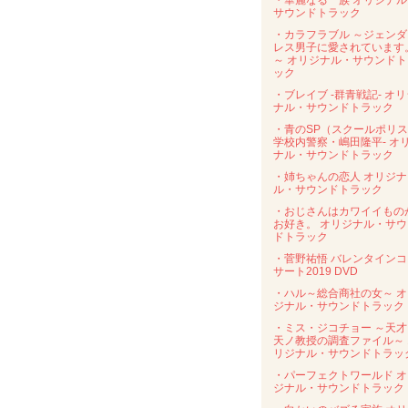
・華麗なる一族 オリジナル
サウンドトラック
・カラフラブル ～ジェンダ
レス男子に愛されています
～ オリジナル・サウンドト
ック
・ブレイブ -群青戦記- オ
ナル・サウンドトラック
・青のSP（スクールポリス
学校内警察・嶋田隆平- オ
ナル・サウンドトラック
・姉ちゃんの恋人 オリジナ
ル・サウンドトラック
・おじさんはカワイイもの
お好き。 オリジナル・サウ
ドトラック
・菅野祐悟 バレンタインコ
サート2019 DVD
・ハル～総合商社の女～ オ
ジナル・サウンドトラック
・ミス・ジコチョー ～天才
天ノ教授の調査ファイル～ 
リジナル・サウンドトラッ
・パーフェクトワールド オ
ジナル・サウンドトラック