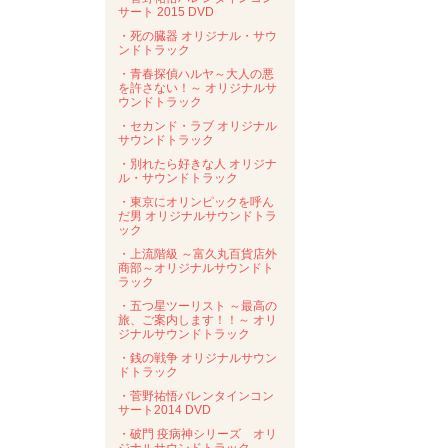
サート 2015 DVD
・死の臓器 オリジナル・サウ
ンドトラック
・青春探偵ハルヤ～大人の悪
を許さない！～ オリジナルサ
ウンドトラック
・セカンド・ラブ オリジナル
サウンドトラック
・別れたら好きな人 オリジナ
ル・サウンドトラック
・東京にオリンピックを呼ん
だ男 オリジナルサウンドトラ
ック
・上流階級 ～富久丸百貨店外
商部～オリジナルサウンドト
ラック
・五つ星ツーリスト ～最高の
旅、ご案内します！！～ オリ
ジナルサウンドトラック
・銭の戦争 オリジナルサウン
ドトラック
・菅野祐悟バレンタインコン
サート2014 DVD
・破門 疫病神シリーズ オリ