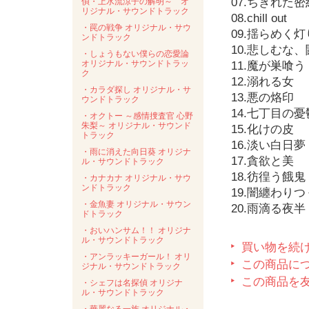
07.ちぎれた密
偵・上水流涼子の解明～ オ
リジナル・サウンドトラック
08.chill out
・罠の戦争 オリジナル・サウ
09.揺らめく
ンドトラック
10.悲しむな
・しょうもない僕らの恋愛論
オリジナル・サウンドトラッ
11.魔が巣喰う
ク
12.溺れる女
・カラダ探し オリジナル・サ
13.悪の烙印
ウンドトラック
14.七丁目の憂
・オクトー ～感情捜査官 心野
朱梨～ オリジナル・サウンド
15.化けの皮
トラック
16.淡い白日夢
・雨に消えた向日葵 オリジナ
17.貪欲と美
ル・サウンドトラック
18.彷徨う餓鬼
・カナカナ オリジナル・サウ
ンドトラック
19.闇纏わりつ
・金魚妻 オリジナル・サウン
20.雨滴る夜半
ドトラック
・おいハンサム！！ オリジナ
ル・サウンドトラック
買い物を続
・アンラッキーガール！ オリ
この商品に
ジナル・サウンドトラック
この商品を
・シェフは名探偵 オリジナ
ル・サウンドトラック