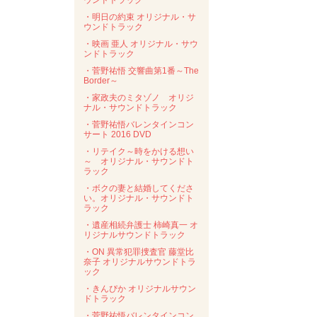
ウンドトラック
・明日の約束 オリジナル・サ
ウンドトラック
・映画 亜人 オリジナル・サウ
ンドトラック
・菅野祐悟 交響曲第1番～The
Border～
・家政夫のミタゾノ オリジ
ナル・サウンドトラック
・菅野祐悟バレンタインコン
サート 2016 DVD
・リテイク～時をかける想い
～ オリジナル・サウンドト
ラック
・ボクの妻と結婚してくださ
い。オリジナル・サウンドト
ラック
・遺産相続弁護士 柿崎真一 オ
リジナルサウンドトラック
・ON 異常犯罪捜査官 藤堂比
奈子 オリジナルサウンドトラ
ック
・きんぴか オリジナルサウン
ドトラック
・菅野祐悟バレンタインコン