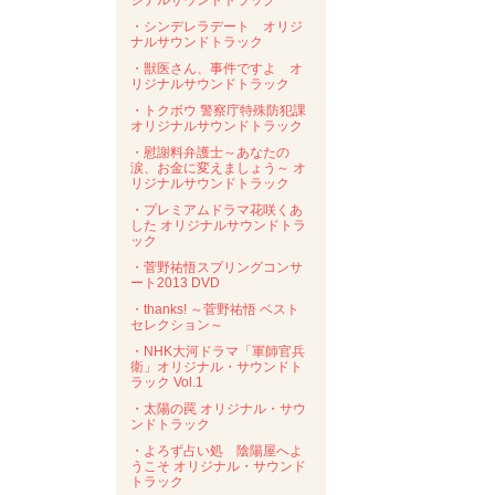
ジナルサウンドトラック
・シンデレラデート オリジ
ナルサウンドトラック
・獣医さん、事件ですよ オ
リジナルサウンドトラック
・トクボウ 警察庁特殊防犯課
オリジナルサウンドトラック
・慰謝料弁護士～あなたの
涙、お金に変えましょう～ オ
リジナルサウンドトラック
・プレミアムドラマ花咲くあ
した オリジナルサウンドトラ
ック
・菅野祐悟スプリングコンサ
ート2013 DVD
・thanks! ～菅野祐悟 ベスト
セレクション～
・NHK大河ドラマ「軍師官兵
衛」オリジナル・サウンドト
ラック Vol.1
・太陽の罠 オリジナル・サウ
ンドトラック
・よろず占い処 陰陽屋へよ
うこそ オリジナル・サウンド
トラック