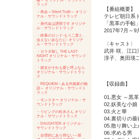
嘘～ オリジナル・サウンドト
ラック
【番組概要】
・再会～Silent Truth～ オリジ
テレビ朝日系
ナル・サウンドトラック
「黒革の手帖
・身代金は誘拐です オリジナ
ル・サウンドトラック
2017年7月～
・終幕のロンド-もう二度と、
会えないあなたに- オリジナ
〈キャスト〉
ル・サウンドトラック
武井 咲、江
・カラダ探し THE LAST
NIGHT オリジナル・サウンド
淳子、奥田瑛
トラック
・彼女がそれも愛と呼ぶなら
オリジナル・サウンドトラッ
ク
【収録曲】
・REQUIEM～ある作曲家の物
語～ オリジナル・サウンドト
ラック
01.悪女 ～黒革
・モンスター オリジナル・サ
02.妖美な小娘
ウンドトラック
03.火と華
・リビングの松永さん オリジ
ナル・サウンドトラック
04.裏切りの薔
・DAUGHTER オリジナル・
05.散り舞い
サウンドトラック
06.求める男
・合理的にあり得ない～探