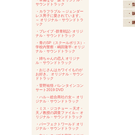
・華麗なる一族 オリジナル・
サウンドトラック
・ 
・カラフラブル ～ジェンダー
・ 
レス男子に愛されています。
～ オリジナル・サウンドトラ
・ 
ック
・ブレイブ -群青戦記- オリジ
ナル・サウンドトラック
・青のSP（スクールポリス）-
学校内警察・嶋田隆平- オリジ
ナル・サウンドトラック
・姉ちゃんの恋人 オリジナ
ル・サウンドトラック
・おじさんはカワイイものが
お好き。 オリジナル・サウン
ドトラック
・菅野祐悟 バレンタインコン
サート2019 DVD
・ハル～総合商社の女～ オリ
ジナル・サウンドトラック
・ミス・ジコチョー ～天才・
天ノ教授の調査ファイル～ オ
リジナル・サウンドトラック
・パーフェクトワールド オリ
ジナル・サウンドトラック