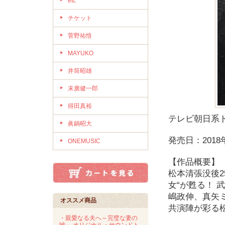
etc
チケット
菅野祐悟
MAYUKO
井筒昭雄
末廣健一郎
得田真裕
テレビ朝日系
眞鍋昭大
発売日：2018
ONEMUSIC
【作品概要】
松本清張没後2
女“が甦る！
嶋政伸、真矢
オススメ商品
共演陣が彩る
・親愛なる夫へ～完璧な妻の