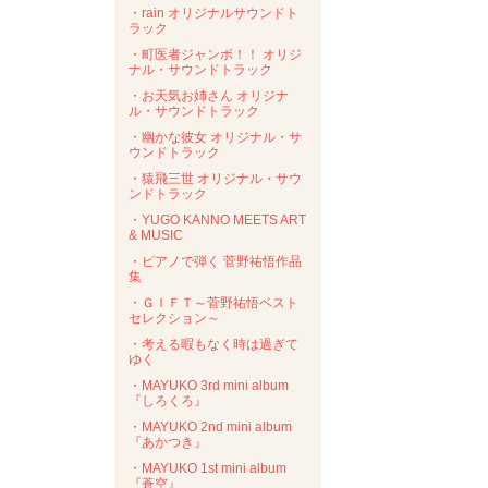
・rain オリジナルサウンドト
ラック
・町医者ジャンボ！！ オリジ
ナル・サウンドトラック
・お天気お姉さん オリジナ
ル・サウンドトラック
・幽かな彼女 オリジナル・サ
ウンドトラック
・猿飛三世 オリジナル・サウ
ンドトラック
・YUGO KANNO MEETS ART
& MUSIC
・ピアノで弾く 菅野祐悟作品
集
・ＧＩＦＴ～菅野祐悟ベスト
セレクション～
・考える暇もなく時は過ぎて
ゆく
・MAYUKO 3rd mini album
『しろくろ』
・MAYUKO 2nd mini album
『あかつき』
・MAYUKO 1st mini album
『蒼空』